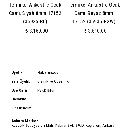
Termikel Ankastre Ocak
Termikel Ankastre Ocak
Camı, Siyah 8mm 17152
Camı, Beyaz 8mm
(36935-BL)
17152 (36935-EXW)
₺ 3,150.00
₺ 3,510.00
Üyelik
Hakkımızda
Yeni Üyelik
Gizlilik ve Güvenlik
Üye Girişi
KVKK Bilgi
Hesabım
Siparişlerim
Ankara Merkez
Kavacık Subayevleri Mah. Köknar Sok. 39/D, Keçiören, Ankara