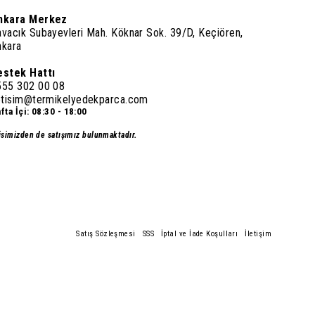
nkara Merkez
vacık Subayevleri Mah. Köknar Sok. 39/D, Keçiören,
nkara
estek Hattı
555 302 00 08
letisim@termikelyedekparca.com
fta İçi: 08:30 - 18:00
isimizden de satışımız bulunmaktadır.
Satış Sözleşmesi
SSS
İptal ve İade Koşulları
İletişim