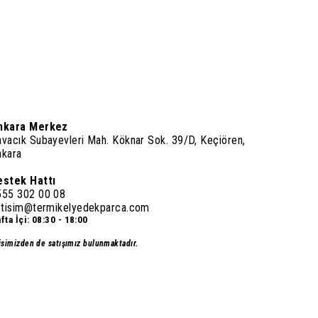
nkara Merkez
vacık Subayevleri Mah. Köknar Sok. 39/D, Keçiören,
nkara
estek Hattı
555 302 00 08
letisim@termikelyedekparca.com
fta İçi: 08:30 - 18:00
isimizden de satışımız bulunmaktadır.