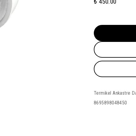
₺ 450.00
Termikel Ankastre 
8695898048450