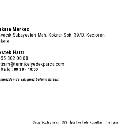
nkara Merkez
vacık Subayevleri Mah. Köknar Sok. 39/D, Keçiören,
nkara
estek Hattı
555 302 00 08
letisim@termikelyedekparca.com
fta İçi: 08:30 - 18:00
isimizden de satışımız bulunmaktadır.
Satış Sözleşmesi
SSS
İptal ve İade Koşulları
İletişim