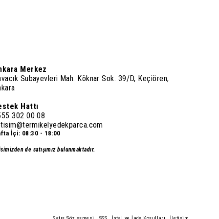
nkara Merkez
vacık Subayevleri Mah. Köknar Sok. 39/D, Keçiören,
nkara
estek Hattı
555 302 00 08
letisim@termikelyedekparca.com
fta İçi: 08:30 - 18:00
isimizden de satışımız bulunmaktadır.
Satış Sözleşmesi
SSS
İptal ve İade Koşulları
İletişim