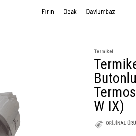
Fırın
Ocak
Davlumbaz
Termikel
Termike
Butonl
Termos
W IX)
ORİJİNAL ÜR