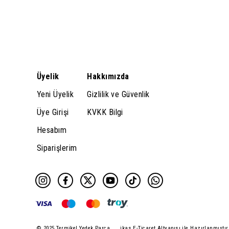
Üyelik
Hakkımızda
Yeni Üyelik
Gizlilik ve Güvenlik
Üye Girişi
KVKK Bilgi
Hesabım
Siparişlerim
© 2025 Termikel Yedek Parça
ikas E-Ticaret Altyapısı ile Hazırlanmıştır