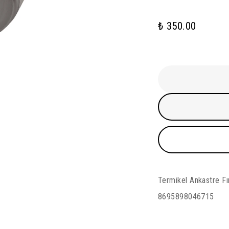
₺ 350.00
Termikel Ankastre F
8695898046715