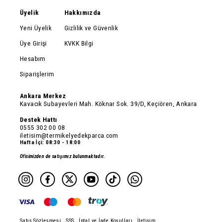
Üyelik
Hakkımızda
Yeni Üyelik
Gizlilik ve Güvenlik
Üye Girişi
KVKK Bilgi
Hesabım
Siparişlerim
Ankara Merkez
Kavacık Subayevleri Mah. Köknar Sok. 39/D, Keçiören, Ankara
Destek Hattı
0555 302 00 08
iletisim@termikelyedekparca.com
Hafta İçi: 08:30 - 18:00
Ofisimizden de satışımız bulunmaktadır.
Satış Sözleşmesi
SSS
İptal ve İade Koşulları
İletişim