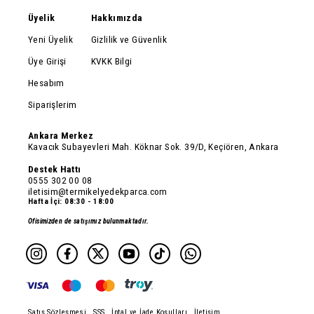
Üyelik
Hakkımızda
Yeni Üyelik
Gizlilik ve Güvenlik
Üye Girişi
KVKK Bilgi
Hesabım
Siparişlerim
Ankara Merkez
Kavacık Subayevleri Mah. Köknar Sok. 39/D, Keçiören, Ankara
Destek Hattı
0555 302 00 08
iletisim@termikelyedekparca.com
Hafta İçi: 08:30 - 18:00
Ofisimizden de satışımız bulunmaktadır.
Satış Sözleşmesi
SSS
İptal ve İade Koşulları
İletişim