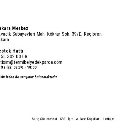
nkara Merkez
vacık Subayevleri Mah. Köknar Sok. 39/D, Keçiören,
nkara
estek Hattı
555 302 00 08
letisim@termikelyedekparca.com
fta İçi: 08:30 - 18:00
isimizden de satışımız bulunmaktadır.
Satış Sözleşmesi
SSS
İptal ve İade Koşulları
İletişim