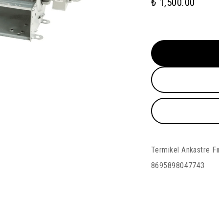
₺ 1,500.00
Termikel Ankastre F
8695898047743