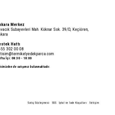
nkara Merkez
vacık Subayevleri Mah. Köknar Sok. 39/D, Keçiören,
nkara
estek Hattı
555 302 00 08
letisim@termikelyedekparca.com
fta İçi: 08:30 - 18:00
isimizden de satışımız bulunmaktadır.
Satış Sözleşmesi
SSS
İptal ve İade Koşulları
İletişim