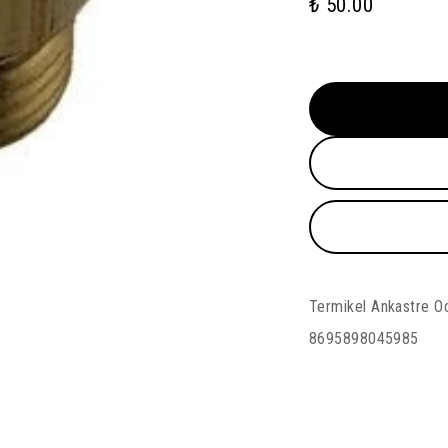
₺ 50.00
Termikel Ankastre O
8695898045985