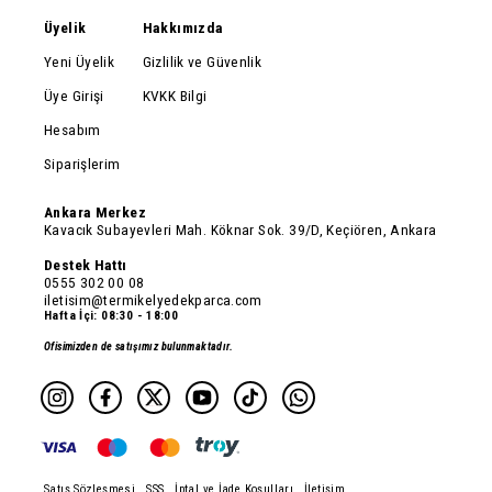
Üyelik
Hakkımızda
Yeni Üyelik
Gizlilik ve Güvenlik
Üye Girişi
KVKK Bilgi
Hesabım
Siparişlerim
Ankara Merkez
Kavacık Subayevleri Mah. Köknar Sok. 39/D, Keçiören, Ankara
Destek Hattı
0555 302 00 08
iletisim@termikelyedekparca.com
Hafta İçi: 08:30 - 18:00
Ofisimizden de satışımız bulunmaktadır.
Satış Sözleşmesi
SSS
İptal ve İade Koşulları
İletişim